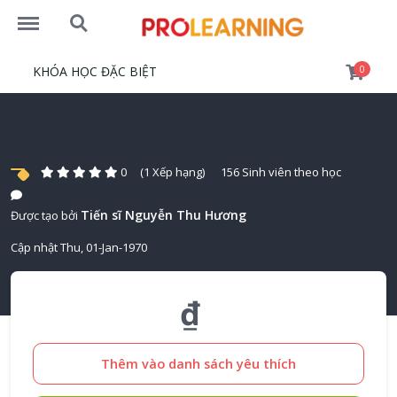
https://prolearning.vn/menu
https://prolearning.vn/search
KHÓA HỌC ĐẶC BIỆT
0
0
(1 Xếp hạng)
156 Sinh viên theo học
Tiến sĩ Nguyễn Thu Hương
Được tạo bởi
Cập nhật Thu, 01-Jan-1970
₫
Thêm vào danh sách yêu thích