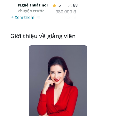
Nghệ thuật nói
5
88
chuyện trước
980.000 ₫
công chúng
+ Xem thêm
1.490.000 ₫
Đã cập nhật Fri, 26-
May-2023
Giới thiệu về giảng viên
Nghệ thuật
5
17
xây dựng và
1.199.000 ₫
tối ưu hóa
thương hiệu cá
nhân
Đã cập nhật Fri, 26-
May-2023